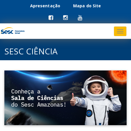
Apresentação
Mapa do Site
Menu
Pular
para
primário
o
conteúdo
SESC CIÊNCIA