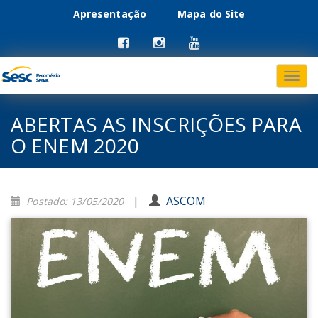
Apresentação
Mapa do Site
Menu
Pular
para
primário
o
conteúdo
ABERTAS AS INSCRIÇÕES PARA
O ENEM 2020
|
ASCOM
Postado: 13/05/2020