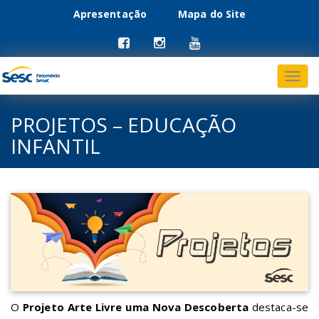
Apresentação
Mapa do Site
Menu
Pular
para
primário
o
conteúdo
PROJETOS – EDUCAÇÃO
INFANTIL
O
Projeto Arte Livre uma Nova Descoberta
destaca-se