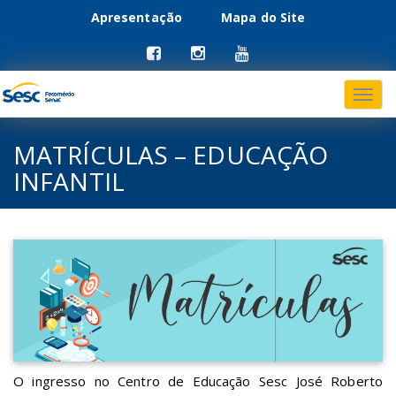
Apresentação
Mapa do Site
Menu
Pular
para
primário
o
conteúdo
MATRÍCULAS – EDUCAÇÃO
INFANTIL
O ingresso no Centro de Educação Sesc José Roberto