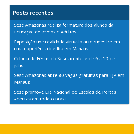
Posts recentes
Sesc Amazonas realiza formatura dos alunos da
Educação de Jovens e Adultos
Exposição une realidade virtual à arte rupestre em
uma experiência inédita em Manaus
Colônia de Férias do Sesc acontece de 6 a 10 de
julho
Sesc Amazonas abre 80 vagas gratuitas para EJA em
Manaus
Sesc promove Dia Nacional de Escolas de Portas
Abertas em todo o Brasil