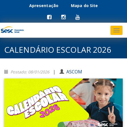
Apresentação
Mapa do Site
Menu
Pular
para
primário
o
conteúdo
CALENDÁRIO ESCOLAR 2026
|
ASCOM
Postado: 08/01/2026