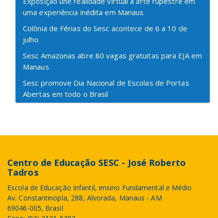
Exposição une realidade virtual à arte rupestre em
uma experiência inédita em Manaus
Colônia de Férias do Sesc acontece de 6 a 10 de
julho
Sesc Amazonas abre 80 vagas gratuitas para EJA em
Manaus
Sesc promove Dia Nacional de Escolas de Portas
Abertas em todo o Brasil
Centro de Educação SESC - José Roberto
Tadros
Escola de Educação Infantil, ensino Fundamental e Médio
Av. Constantinopla, 288, Alvorada, Manaus - AM
69046-005, Brasil